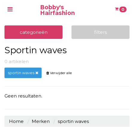
Bobby's
Toggle
0
Hairfashion
navigation
Winkelwagen
categorieën
filters
Sportin waves
Uw winkelwagen is leeg.
Vul hem met producten.
0 artikelen
sportin waves
Verwijder alle
Geen resultaten.
Home
Merken
sportin waves