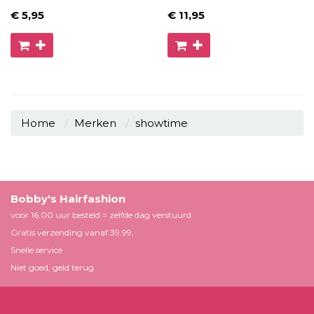
€ 5
,95
€ 11
,95
Home
Merken
showtime
Bobby's Hairfashion
voor 16.00 uur besteld = zelfde dag verstuurd
Gratis verzending vanaf 39.99,
Snelle service
Niet goed, geld terug