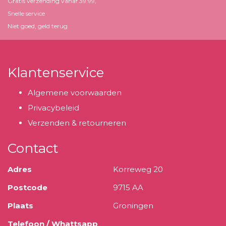
Gratis verzending vanaf 39.99,
Snelle service
Niet goed, geld terug
Klantenservice
Algemene voorwaarden
Privacybeleid
Verzenden & retourneren
Contact
Adres
Korreweg 20
Postcode
9715 AA
Plaats
Groningen
Telefoon / Whattsapp