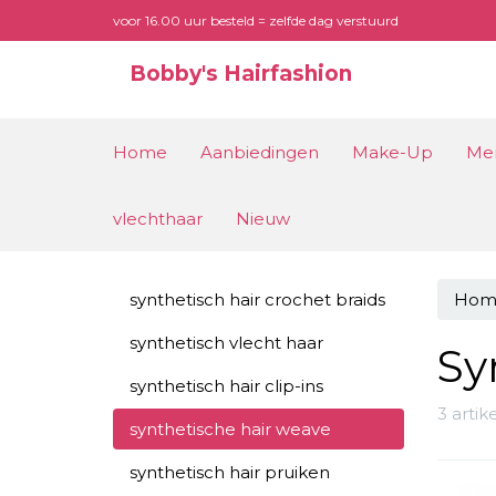
voor 16.00 uur besteld = zelfde dag verstuurd
Bobby's Hairfashion
Home
Aanbiedingen
Make-Up
Me
vlechthaar
Nieuw
synthetisch hair crochet braids
Hom
synthetisch vlecht haar
Sy
synthetisch hair clip-ins
3 arti
synthetische hair weave
synthetisch hair pruiken