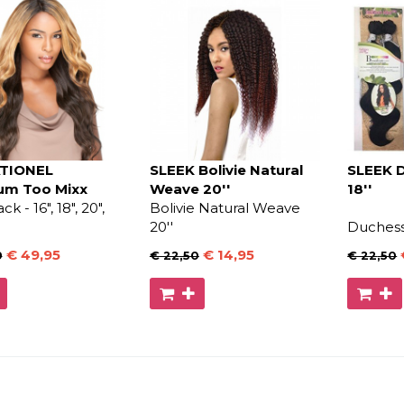
TIONEL
SLEEK Bolivie Natural
SLEEK 
um Too Mixx
Weave 20''
18''
k - 16", 18", 20",
Bolivie Natural Weave
20''
Duchess
€ 49
,95
€ 14
,95
9
€ 22
,50
€ 22
,50