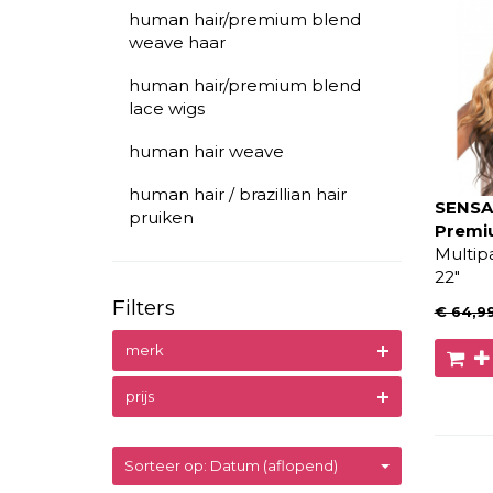
human hair/premium blend
weave haar
human hair/premium blend
lace wigs
human hair weave
human hair / brazillian hair
SENSA
pruiken
Premi
Multipac
22"
Filters
€ 64
,9
merk
prijs
Sorteer op: Datum (aflopend)