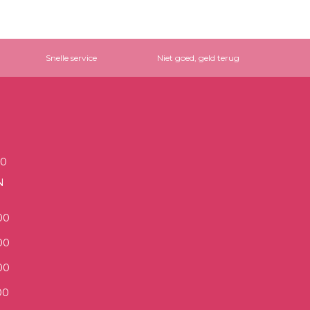
Snelle service
Niet goed, geld terug
00
N
00
00
00
00