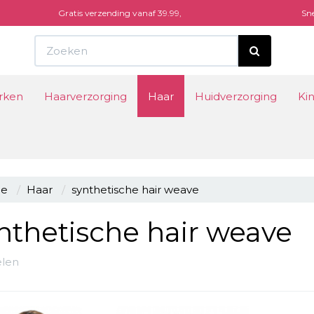
Gratis verzending vanaf 39.99,
Sne
Winke
rken
Haarverzorging
Haar
Huidverzorging
Ki
Uw wi
e
Haar
synthetische hair weave
nthetische hair weave
kelen