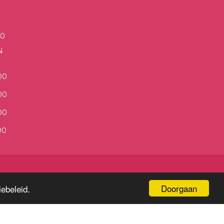
00
N
00
00
00
00
Doorgaan
ebeleid.