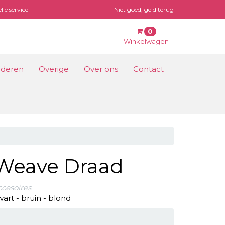
lle service
Niet goed, geld terug
0
Winkelwagen
lwagen
nderen
Overige
Over ons
Contact
nkelwagen is leeg.
Vul hem met producten.
Weave Draad
ccesoires
wart - bruin - blond