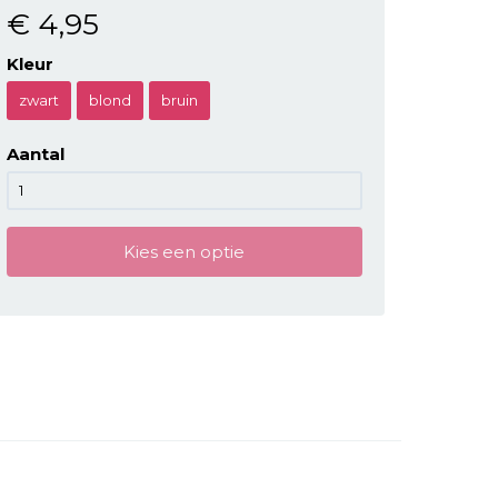
€ 4
,95
Kleur
zwart
blond
bruin
Aantal
Kies een optie