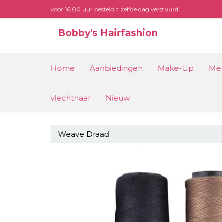
voor 16.00 uur besteld = zelfde dag verstuurd
Bobby's Hairfashion
Home
Aanbiedingen
Make-Up
Me
vlechthaar
Nieuw
Weave Draad