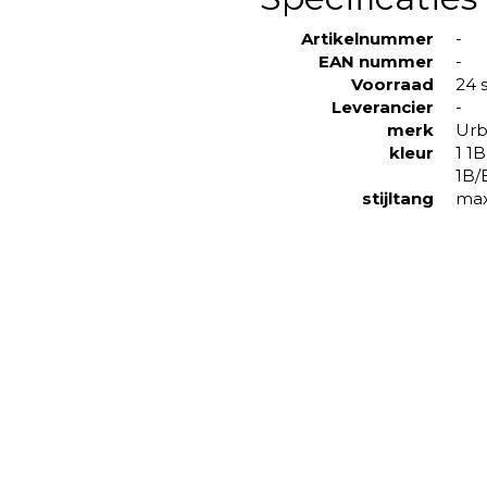
Artikelnummer
-
EAN nummer
-
Voorraad
24 
Leverancier
-
merk
Ur
kleur
1 1
1B/
stijltang
max