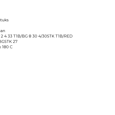
stuks
ban
B 2 4 33 T1B/BG 8 30 4/30STK T1B/RED
BGSTK 27
 180 C