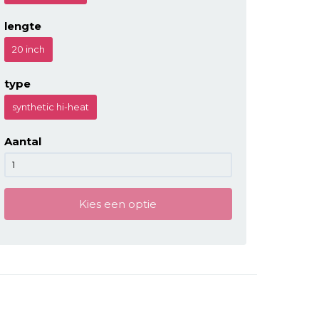
lengte
20 inch
type
synthetic hi-heat
Aantal
Kies een optie