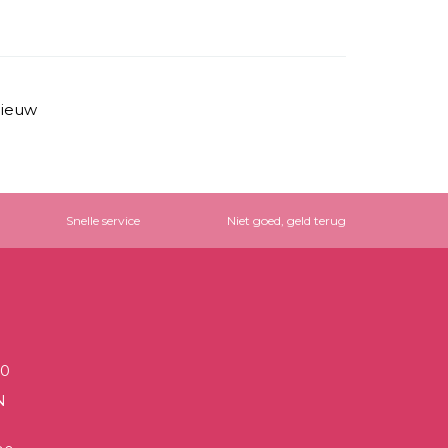
ieuw
Snelle service
Niet goed, geld terug
00
N