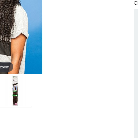
C
 zoom