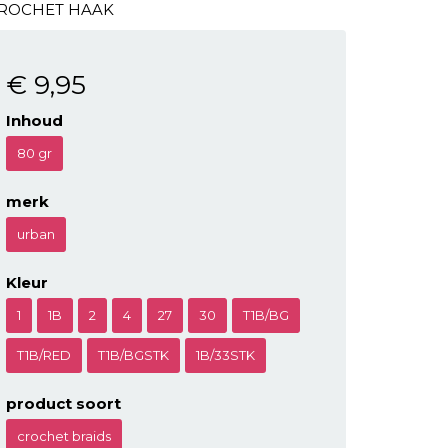
ROCHET HAAK
€ 9
,95
Inhoud
80 gr
merk
urban
Kleur
1
1B
2
4
27
30
T1B/BG
T1B/RED
T1B/BGSTK
1B/33STK
product soort
crochet braids