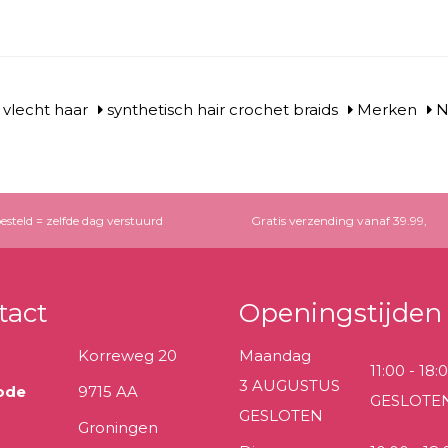
 vlecht haar
synthetisch hair crochet braids
Merken
N
esteld = zelfde dag verstuurd
Gratis verzending vanaf 39.99,
tact
Openingstijden
Korreweg 20
Maandag
11:00 - 18:
3 AUGUSTUS
ode
9715 AA
GESLOTE
GESLOTEN
Groningen