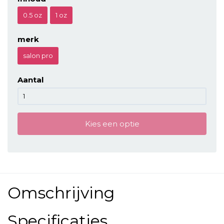
0.5 oz
1 oz
merk
salon pro
Aantal
Kies een optie
Omschrijving
Specificaties