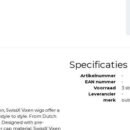
Specificaties
Artikelnummer
-
EAN nummer
-
Voorraad
3 s
Leverancier
-
merk
out
n, SwissX Vixen wigs offer a
style to style. From Dutch
s. Designed with pre-
er cap material, SwissX Vixen