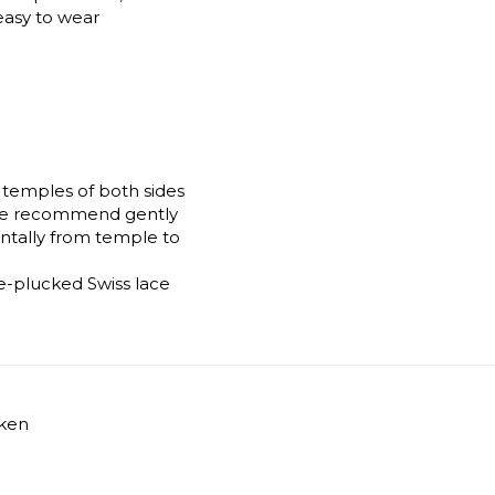
 easy to wear
temples of both sides
. We recommend gently
ontally from temple to
re-plucked Swiss lace
iken