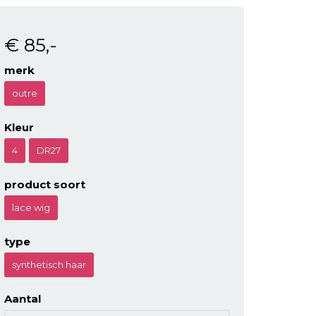
€ 85
,-
merk
outre
Kleur
4
DR27
product soort
lace wig
type
synthetisch haar
Aantal