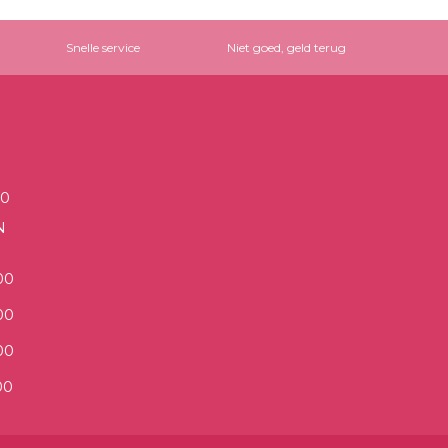
Snelle service
Niet goed, geld terug
00
N
00
00
00
00