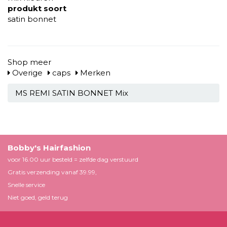
produkt soort
satin bonnet
Shop meer
Overige
caps
Merken
MS REMI SATIN BONNET Mix
Bobby's Hairfashion
voor 16.00 uur besteld = zelfde dag verstuurd
Gratis verzending vanaf 39.99,
Snelle service
Niet goed, geld terug