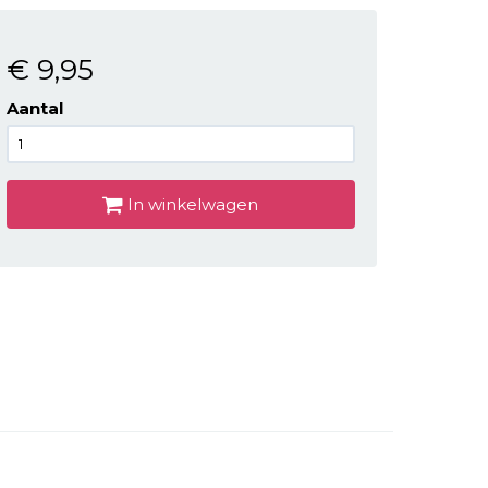
€ 9
,95
Aantal
In winkelwagen