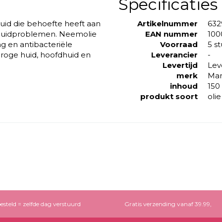
Specificaties
id die behoefte heeft aan
Artikelnummer
632
re huidproblemen. Neemolie
EAN nummer
100
g en antibacteriële
Voorraad
5 s
roge huid, hoofdhuid en
Leverancier
-
Levertijd
Lev
merk
Ma
inhoud
150
produkt soort
olie
esteld = zelfde dag verstuurd
Gratis verzending vanaf 39.99,