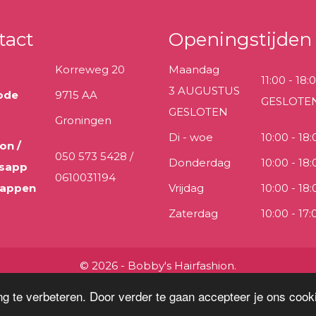
tact
Openingstijden
Korreweg 20
Maandag
11:00 - 18:
3 AUGUSTUS
ode
9715 AA
GESLOTE
GESLOTEN
Groningen
Di - woe
10:00 - 18:
on /
050 573 5428 /
Donderdag
10:00 - 18:
sapp
0610031194
 appen
Vrijdag
10:00 - 18:
Zaterdag
10:00 - 17:
© 2026 - Bobby's Hairfashion.
g te verbeteren. Door verder te gaan accepteer je ons cooki