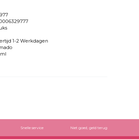
977
0006329777
tuks
ertijd 1-2 Werkdagen
mado
 ml
Snelle service
Niet goed, geld terug