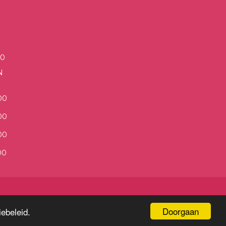
00
N
00
00
00
00
Doorgaan
ebeleid.