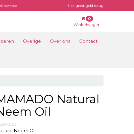
lle service
Niet goed, geld terug
0
Winkelwagen
lwagen
nderen
Overige
Over ons
Contact
nkelwagen is leeg.
Vul hem met producten.
MAMADO Natural
Neem Oil
amado
atural Neem Oil