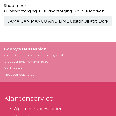
Shop meer
Haarverzorging
Huidverzorging
olie
Merken
JAMAICAN MANGO AND LIME Castor Oil Xtra Dark
Bobby's Hairfashion
voor 16.00 uur besteld = zelfde dag verstuurd
Gratis verzending vanaf 39.99,
Snelle service
Niet goed, geld terug
Klantenservice
Algemene voorwaarden