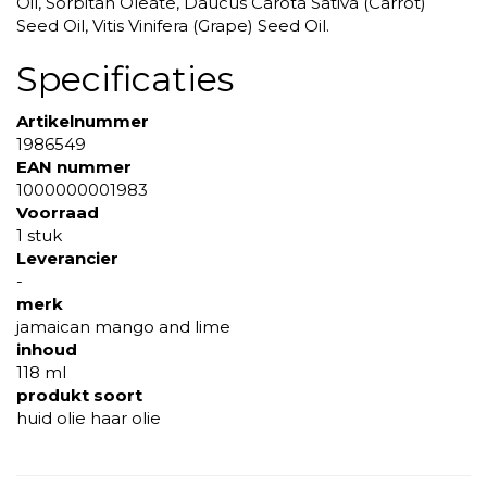
Oil, Sorbitan Oleate, Daucus Carota Sativa (Carrot)
Seed Oil, Vitis Vinifera (Grape) Seed Oil.
Specificaties
Artikelnummer
1986549
EAN nummer
1000000001983
Voorraad
1 stuk
Leverancier
-
merk
jamaican mango and lime
inhoud
118 ml
produkt soort
huid olie haar olie