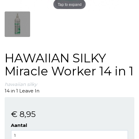
Tap to expand
HAWAIIAN SILKY
Miracle Worker 14 in 1
hawaiian silky
14 in 1 Leave In
€ 8
,95
Aantal