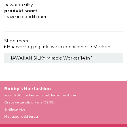
hawaiian silky
produkt soort
leave in conditioner
Shop meer
Haarverzorging
leave in conditioner
Merken
HAWAIIAN SILKY Miracle Worker 14 in 1
Bobby's Hairfashion
voor 16.00 uur besteld = zelfde dag verstuurd
Gratis verzending vanaf 39.99,
Snelle service
Niet goed, geld terug