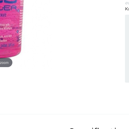
ec
K
 zoom