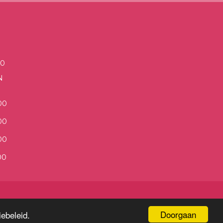
00
N
00
00
00
00
Doorgaan
ebeleid.