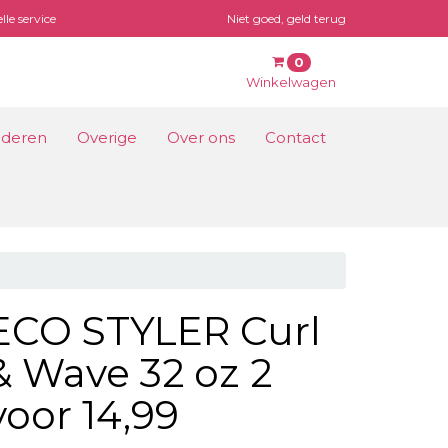
lle service
Niet goed, geld terug
0
Winkelwagen
lwagen
nderen
Overige
Over ons
Contact
nkelwagen is leeg.
Vul hem met producten.
ECO STYLER Curl
& Wave 32 oz 2
voor 14,99