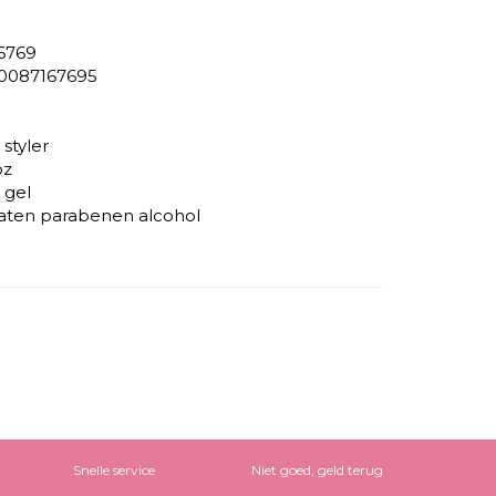
6769
0087167695
 styler
oz
 gel
faten parabenen alcohol
Snelle service
Niet goed, geld terug