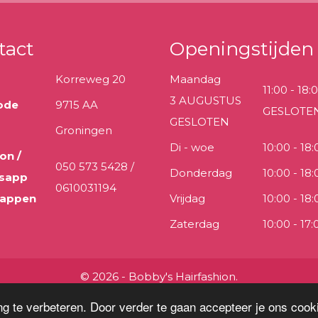
tact
Openingstijden
Korreweg 20
Maandag
11:00 - 18:
3 AUGUSTUS
ode
9715 AA
GESLOTE
GESLOTEN
Groningen
Di - woe
10:00 - 18:
on /
050 573 5428 /
Donderdag
10:00 - 18:
sapp
0610031194
 appen
Vrijdag
10:00 - 18:
Zaterdag
10:00 - 17:
© 2026 - Bobby's Hairfashion.
g te verbeteren. Door verder te gaan accepteer je ons cooki