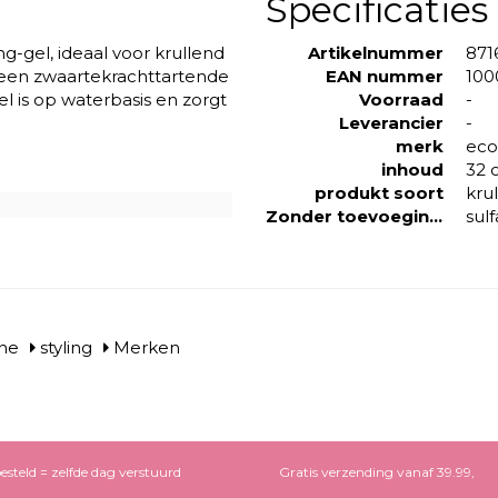
Specificaties
ng-gel, ideaal voor krullend
Artikelnummer
871
t een zwaartekrachttartende
EAN nummer
100
gel is op waterbasis en zorgt
Voorraad
-
Leverancier
-
merk
eco
inhoud
32 
produkt soort
krul
Zonder toevoeging van
sul
ne
styling
Merken
esteld = zelfde dag verstuurd
Gratis verzending vanaf 39.99,