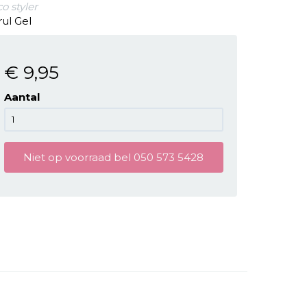
o styler
rul Gel
€ 9
,95
Aantal
Niet op voorraad bel 050 573 5428