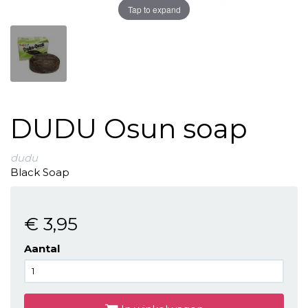
Tap to expand
DUDU Osun soap
dudu
Black Soap
€ 3
,95
Aantal