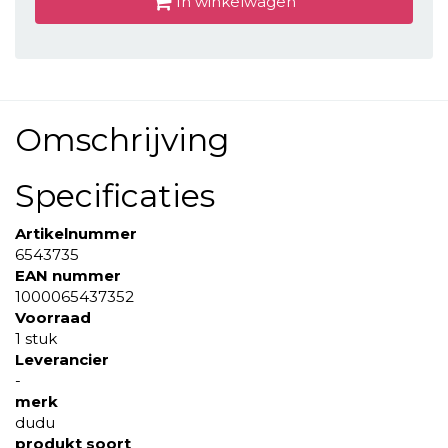
In winkelwagen
Omschrijving
Specificaties
Artikelnummer
6543735
EAN nummer
1000065437352
Voorraad
1 stuk
Leverancier
-
merk
dudu
produkt soort