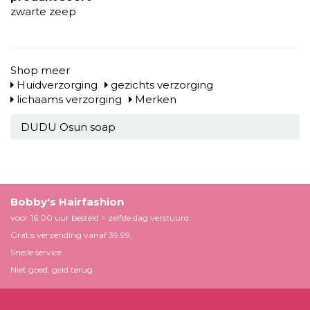
zwarte zeep
Shop meer
Huidverzorging
gezichts verzorging
lichaams verzorging
Merken
DUDU Osun soap
Bobby's Hairfashion
voor 16.00 uur besteld = zelfde dag verstuurd
Gratis verzending vanaf 39.99,
Snelle service
Niet goed, geld terug