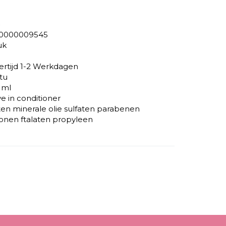
0000009545
uk
ertijd 1-2 Werkdagen
tu
 ml
ve in conditioner
ten minerale olie sulfaten parabenen
iconen ftalaten propyleen