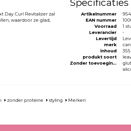
Specificaties
 Day Curl Revitalizer zal
Artikelnummer
954
llen, waardoor ze glad,
EAN nummer
100
Voorraad
1 st
Leverancier
-
Levertijd
Lev
merk
can
inhoud
355
produkt soort
lea
Zonder toevoeging van
glu
sil
n
zonder proteine
styling
Merken