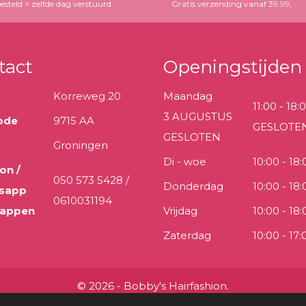
esteld = zelfde dag verstuurd
Gratis verzending vanaf 39.99,
tact
Openingstijden
Korreweg 20
Maandag
11:00 - 18:
3 AUGUSTUS
ode
9715 AA
GESLOTE
GESLOTEN
Groningen
Di - woe
10:00 - 18:
on /
050 573 5428 /
Donderdag
10:00 - 18:
sapp
0610031194
 appen
Vrijdag
10:00 - 18:
Zaterdag
10:00 - 17:
© 2026 - Bobby's Hairfashion.