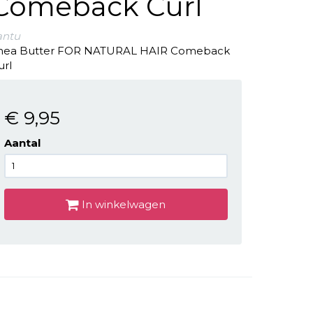
Comeback Curl
antu
hea Butter FOR NATURAL HAIR Comeback
url
€ 9
,95
Aantal
In winkelwagen