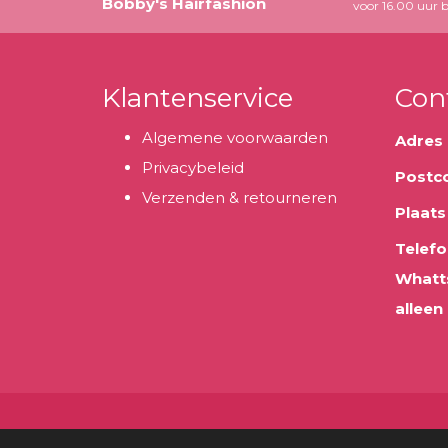
Bobby's Hairfashion
voor 16.00 uur b
Klantenservice
Con
Algemene voorwaarden
Adres
Privacybeleid
Postc
Verzenden & retourneren
Plaats
Telefo
Whatt
alleen