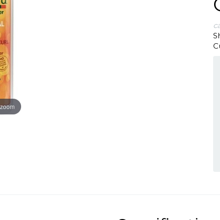
c
S
C
 zoom