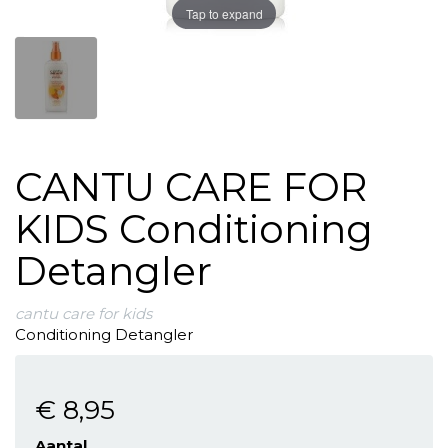
Tap to expand
CANTU CARE FOR
KIDS Conditioning
Detangler
cantu care for kids
Conditioning Detangler
€ 8
,95
Aantal