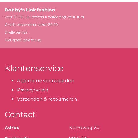
Bobby's Hairfashion
voor 16.00 uur besteld = zelfde dag verstuurd
Gratis verzending vanaf 39.99,
Snelle service
Niet goed, geld terug
Klantenservice
Algemene voorwaarden
Privacybeleid
Verzenden & retourneren
Contact
Adres
Korreweg 20