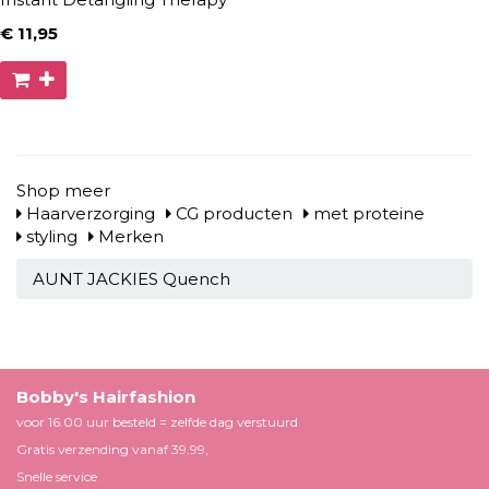
€ 11
,95
Shop meer
Haarverzorging
CG producten
met proteine
styling
Merken
AUNT JACKIES Quench
Bobby's Hairfashion
voor 16.00 uur besteld = zelfde dag verstuurd
Gratis verzending vanaf 39.99,
Snelle service