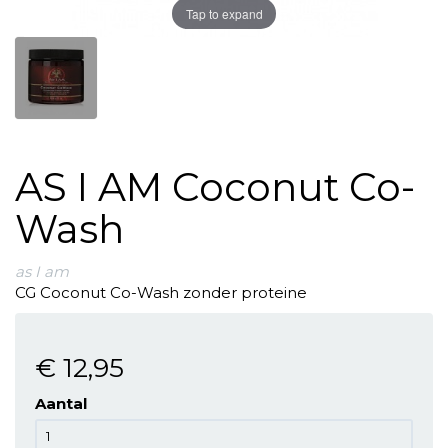
Tap to expand
AS I AM Coconut Co-
Wash
as I am
CG Coconut Co-Wash zonder proteine
€ 12
,95
Aantal